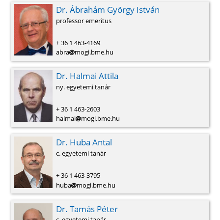
Dr. Ábrahám György István
professor emeritus
+ 36 1 463-4169
abra
mogi.bme.hu
Dr. Halmai Attila
ny. egyetemi tanár
+ 36 1 463-2603
halmai
mogi.bme.hu
Dr. Huba Antal
c. egyetemi tanár
+ 36 1 463-3795
huba
mogi.bme.hu
Dr. Tamás Péter
c. egyetemi tanár