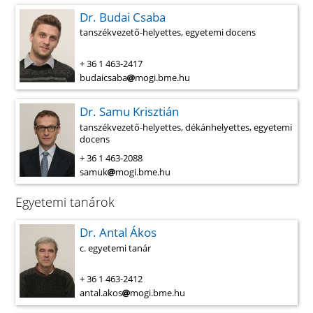
Dr. Budai Csaba
tanszékvezető-helyettes, egyetemi docens
+ 36 1 463-2417
budaicsaba
mogi.bme.hu
Dr. Samu Krisztián
tanszékvezető-helyettes, dékánhelyettes, egyetemi
docens
+ 36 1 463-2088
samuk
mogi.bme.hu
Egyetemi tanárok
Dr. Antal Ákos
c. egyetemi tanár
+ 36 1 463-2412
antal.akos
mogi.bme.hu