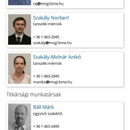
raj
mogi.bme.hu
Szakály Norbert
tanszéki mérnök
+ 36 1 463-2945
szakaly
mogi.bme.hu
Szakály-Molnár Anikó
tanszéki mérnök
+ 36 1 463-2945
maniko
mogi.bme.hu
Titkársági munkatársak
Báll Márk
ügyvivő szakértő
+ 36 1 463-2495