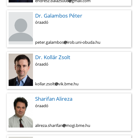
endresz.balazs008
gmail.com
Dr. Galambos Péter
óraadó
peter.galambos
irob.uni-obuda.hu
Dr. Kollár Zsolt
óraadó
kollar.zsolt
vik.bme.hu
Sharifan Alireza
óraadó
alireza.sharifan
mogi.bme.hu