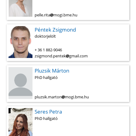
pelle.rita
mogi.bme.hu
Péntek Zsigmond
doktorjelölt
+ 36 1 882-9046
zsigmond.pentek
gmail.com
Pluzsik Márton
PhD hallgató
pluzsik.marton
mogi.bme.hu
Seres Petra
PhD hallgató