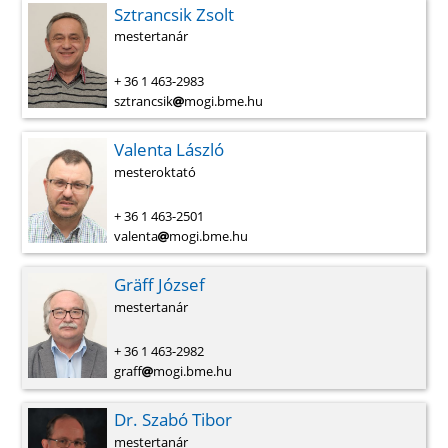
Sztrancsik Zsolt
mestertanár
+ 36 1 463-2983
sztrancsik
mogi.bme.hu
Valenta László
mesteroktató
+ 36 1 463-2501
valenta
mogi.bme.hu
Gräff József
mestertanár
+ 36 1 463-2982
graff
mogi.bme.hu
Dr. Szabó Tibor
mestertanár