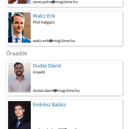
seres.petra
mogi.bme.hu
Walcz Erik
PhD hallgató
walcz.erik
mogi.bme.hu
Óraadók
Dudás Dávid
óraadó
dudas.david
mogi.bme.hu
Endrész Balázs