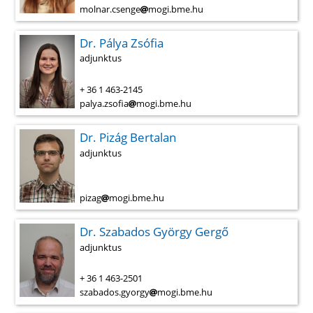
molnar.csenge
mogi.bme.hu
Dr. Pálya Zsófia
adjunktus
+ 36 1 463-2145
palya.zsofia
mogi.bme.hu
Dr. Pizág Bertalan
adjunktus
pizag
mogi.bme.hu
Dr. Szabados György Gergő
adjunktus
+ 36 1 463-2501
szabados.gyorgy
mogi.bme.hu