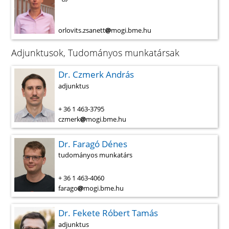
orlovits.zsanett
mogi.bme.hu
Adjunktusok, Tudományos munkatársak
Dr. Czmerk András
adjunktus
+ 36 1 463-3795
czmerk
mogi.bme.hu
Dr. Faragó Dénes
tudományos munkatárs
+ 36 1 463-4060
farago
mogi.bme.hu
Dr. Fekete Róbert Tamás
adjunktus