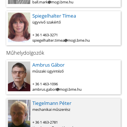
ball.mark
mogi.bme.hu
Spiegelhalter Tímea
ügyvivő szakértő
+ 36 1 463-3271
spiegelhalter.timea
mogi.bme.hu
Műhelydolgozók
Ambrus Gábor
műszaki ügyintéző
+ 36 1 463-1096
ambrus.gabor
mogi.bme.hu
Tiegelmann Péter
mechanikai műszerész
+ 36 1 463-2781