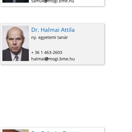
samuk
mogi.bme.hu
Dr. Halmai Attila
ny. egyetemi tanár
+ 36 1 463-2603
halmai
mogi.bme.hu