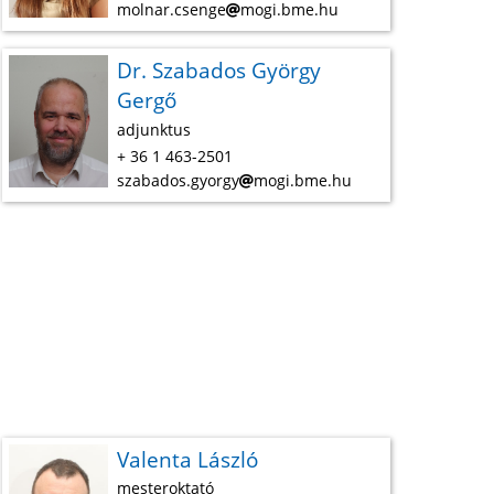
molnar.csenge
mogi.bme.hu
Dr. Szabados György
Gergő
adjunktus
+ 36 1 463-2501
szabados.gyorgy
mogi.bme.hu
Valenta László
mesteroktató