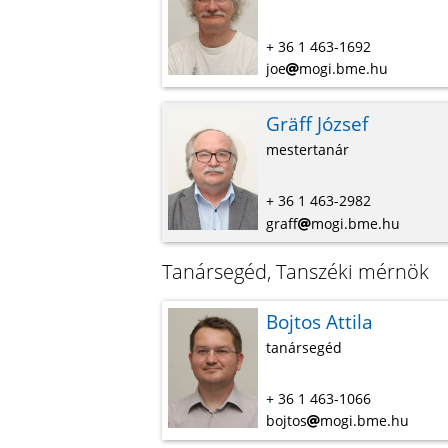
+ 36 1 463-1692
joe
mogi.bme.hu
Gräff József
mestertanár
+ 36 1 463-2982
graff
mogi.bme.hu
Tanársegéd, Tanszéki mérnök
Bojtos Attila
tanársegéd
+ 36 1 463-1066
bojtos
mogi.bme.hu