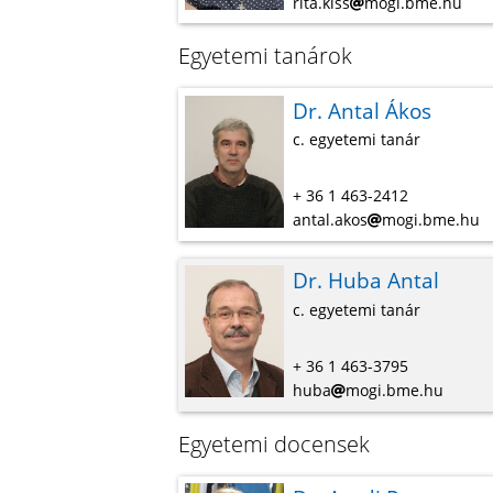
rita.kiss
mogi.bme.hu
Egyetemi tanárok
Dr. Antal Ákos
c. egyetemi tanár
+ 36 1 463-2412
antal.akos
mogi.bme.hu
Dr. Huba Antal
c. egyetemi tanár
+ 36 1 463-3795
huba
mogi.bme.hu
Egyetemi docensek