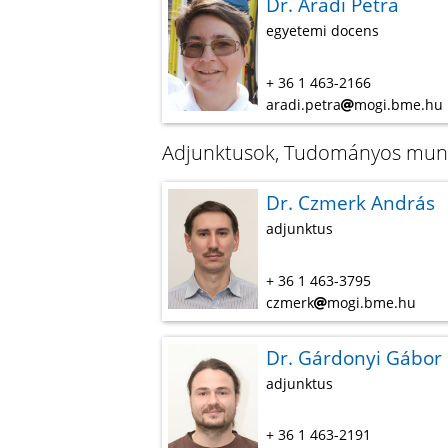
Dr. Aradi Petra
egyetemi docens
+ 36 1 463-2166
aradi.petra
mogi.bme.hu
Adjunktusok, Tudományos mun
Dr. Czmerk András
adjunktus
+ 36 1 463-3795
czmerk
mogi.bme.hu
Dr. Gárdonyi Gábor
adjunktus
+ 36 1 463-2191