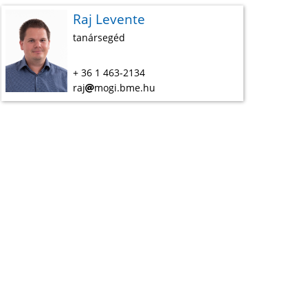
Raj Levente
tanársegéd
+ 36 1 463-2134
raj
mogi.bme.hu