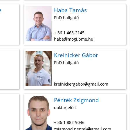
e
Haba Tamás
PhD hallgató
+ 36 1 463-2145
haba
mogi.bme.hu
Kreinicker Gábor
PhD hallgató
u
kreinickergabor
gmail.com
Péntek Zsigmond
doktorjelölt
+ 36 1 882-9046
zsigmond.pentek
gmail.com