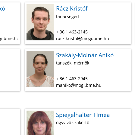
kó
Rácz Kristóf
tanársegéd
+ 36 1 463-2145
i.bme.hu
racz.kristof
mogi.bme.hu
Szakály-Molnár Anikó
tanszéki mérnök
+ 36 1 463-2945
maniko
mogi.bme.hu
Spiegelhalter Tímea
ügyvivő szakértő