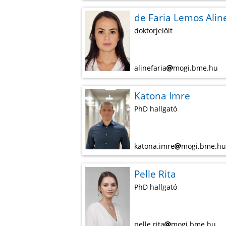
de Faria Lemos Alin
doktorjelölt
alinefaria
mogi.bme.hu
Katona Imre
PhD hallgató
katona.imre
mogi.bme.h
Pelle Rita
PhD hallgató
pelle.rita
mogi.bme.hu