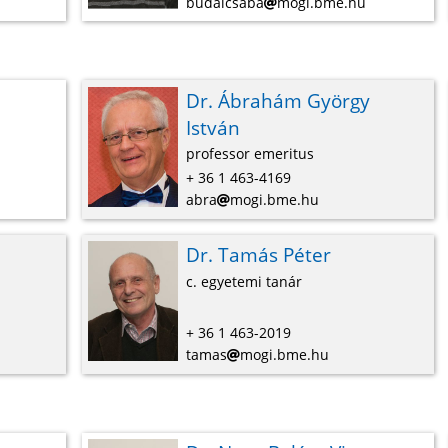
budaicsaba
mogi.bme.hu
Dr. Ábrahám György
István
professor emeritus
+ 36 1 463-4169
abra
mogi.bme.hu
Dr. Tamás Péter
c. egyetemi tanár
+ 36 1 463-2019
tamas
mogi.bme.hu