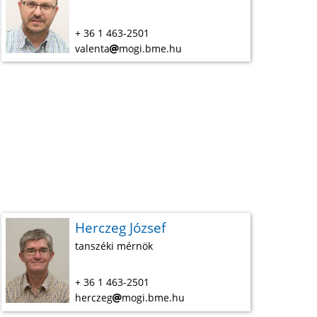
+ 36 1 463-2501
valenta
mogi.bme.hu
Herczeg József
tanszéki mérnök
+ 36 1 463-2501
herczeg
mogi.bme.hu