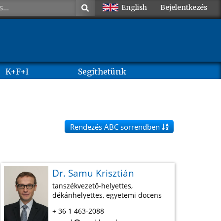
English
Bejelentkezés
K+F+I
Segíthetünk
Rendezés ABC sorrendben
Dr. Samu Krisztián
tanszékvezető-helyettes,
dékánhelyettes, egyetemi docens
+ 36 1 463-2088