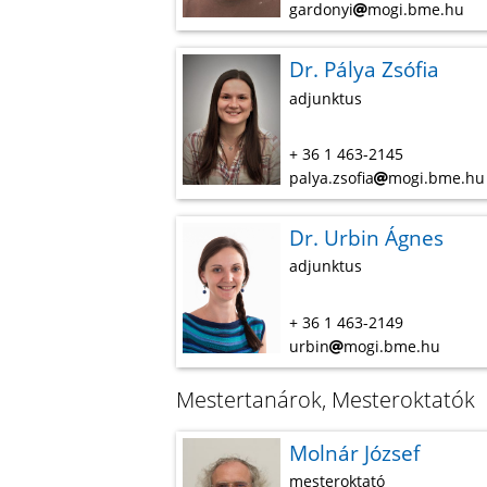
gardonyi
mogi.bme.hu
Dr. Pálya Zsófia
adjunktus
+ 36 1 463-2145
palya.zsofia
mogi.bme.hu
Dr. Urbin Ágnes
adjunktus
+ 36 1 463-2149
urbin
mogi.bme.hu
Mestertanárok, Mesteroktatók
Molnár József
mesteroktató