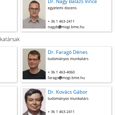
Dr. Nagy Balázs Vince
egyetemi docens
+ 36 1 463-2411
nagyb
mogi.bme.hu
katársak
Dr. Faragó Dénes
tudományos munkatárs
+ 36 1 463-4060
farago
mogi.bme.hu
Dr. Kovács Gábor
tudományos munkatárs
+ 36 1 463-2411