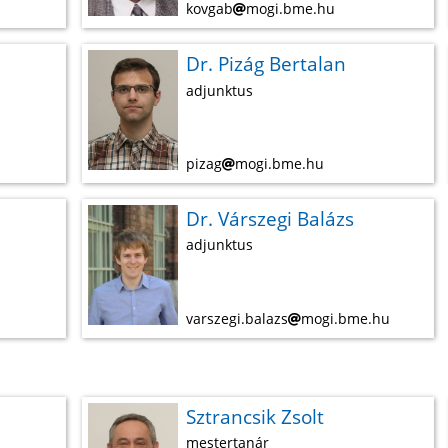
kovgab
mogi.bme.hu
Dr. Pizág Bertalan
adjunktus
pizag
mogi.bme.hu
Dr. Várszegi Balázs
adjunktus
varszegi.balazs
mogi.bme.hu
Sztrancsik Zsolt
mestertanár