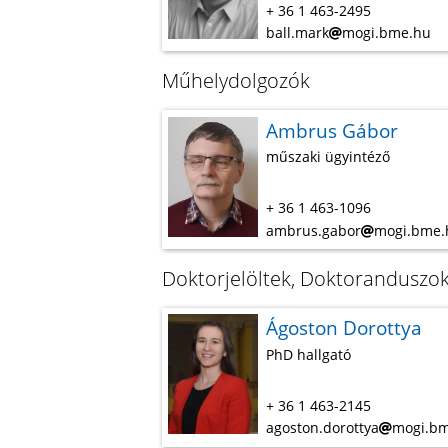
+ 36 1 463-2495
ball.mark
mogi.bme.hu
Műhelydolgozók
Ambrus Gábor
műszaki ügyintéző
+ 36 1 463-1096
ambrus.gabor
mogi.bme.
Doktorjelöltek, Doktoranduszo
Ágoston Dorottya
PhD hallgató
+ 36 1 463-2145
agoston.dorottya
mogi.b