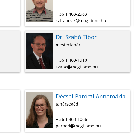
+ 36 1 463-2983
sztrancsik
mogi.bme.hu
Dr. Szabó Tibor
mestertanár
+ 36 1 463-1910
szabo
mogi.bme.hu
Décsei-Paróczi Annamária
tanársegéd
+ 36 1 463-1066
paroczi
mogi.bme.hu