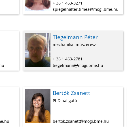
+ 36 1 463-3271
spiegelhalter.timea
mogi.bme.hu
Tiegelmann Péter
mechanikai műszerész
+ 36 1 463-2781
hu
tiegelmann
mogi.bme.hu
k
Bertók Zsanett
PhD hallgató
me.hu
bertok.zsanett
mogi.bme.hu