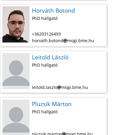
Horváth Botond
PhD hallgató
+36203126493
horvath.botond
mogi.bme.hu
Leitold László
PhD hallgató
leitold.laszlo
mogi.bme.hu
Pluzsik Márton
PhD hallgató
pluzsik.marton
mogi.bme.hu