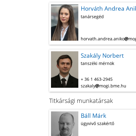
Horváth Andrea Ani
tanársegéd
horvath.andrea.aniko
mog
Szakály Norbert
tanszéki mérnök
+ 36 1 463-2945
szakaly
mogi.bme.hu
Titkársági munkatársak
Báll Márk
ügyvivő szakértő