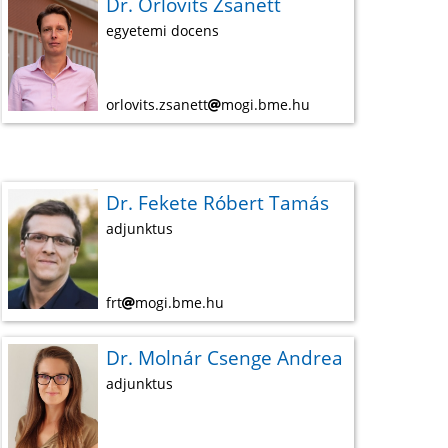
Dr. Orlovits Zsanett
egyetemi docens
orlovits.zsanett
mogi.bme.hu
Dr. Fekete Róbert Tamás
adjunktus
frt
mogi.bme.hu
Dr. Molnár Csenge Andrea
adjunktus