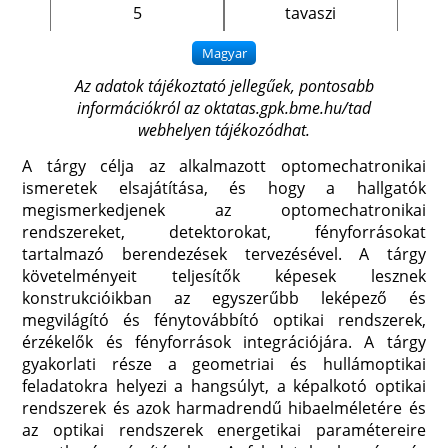
5
tavaszi
Az adatok tájékoztató jellegűek, pontosabb
információkról az
oktatas.gpk.bme.hu/tad
webhelyen tájékozódhat.
A tárgy célja az alkalmazott optomechatronikai
ismeretek elsajátítása, és hogy a hallgatók
megismerkedjenek az optomechatronikai
rendszereket, detektorokat, fényforrásokat
tartalmazó berendezések tervezésével. A tárgy
követelményeit teljesítők képesek lesznek
konstrukcióikban az egyszerűbb leképező és
megvilágító és fénytovábbító optikai rendszerek,
érzékelők és fényforrások integrációjára. A tárgy
gyakorlati része a geometriai és hullámoptikai
feladatokra helyezi a hangsúlyt, a képalkotó optikai
rendszerek és azok harmadrendű hibaelméletére és
az optikai rendszerek energetikai paramétereire