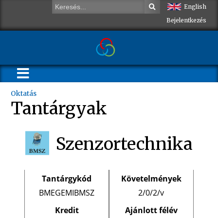
English
Bejelentkezés
Oktatás
Tantárgyak
Szenzortechnika
Tantárgykód
Követelmények
BMEGEMIBMSZ
2/0/2/v
Kredit
Ajánlott félév