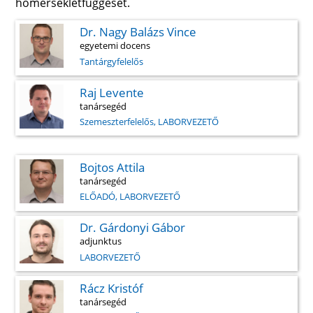
hőmérsékletfüggését.
Dr. Nagy Balázs Vince
egyetemi docens
Tantárgyfelelős
Raj Levente
tanársegéd
Szemeszterfelelős, LABORVEZETŐ
Bojtos Attila
tanársegéd
ELŐADÓ, LABORVEZETŐ
Dr. Gárdonyi Gábor
adjunktus
LABORVEZETŐ
Rácz Kristóf
tanársegéd