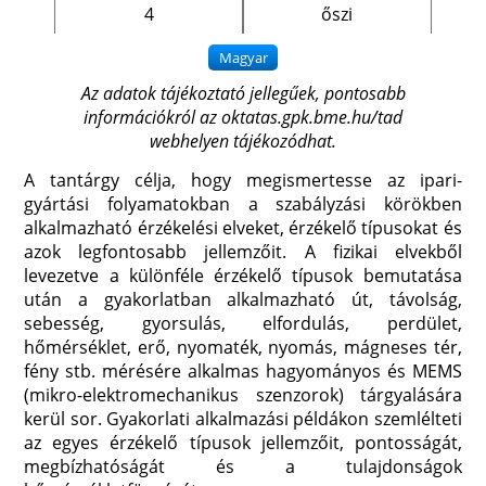
4
őszi
Az adatok tájékoztató jellegűek, pontosabb
információkról az
oktatas.gpk.bme.hu/tad
webhelyen tájékozódhat.
A tantárgy célja, hogy megismertesse az ipari-
gyártási folyamatokban a szabályzási körökben
alkalmazható érzékelési elveket, érzékelő típusokat és
azok legfontosabb jellemzőit. A fizikai elvekből
levezetve a különféle érzékelő típusok bemutatása
után a gyakorlatban alkalmazható út, távolság,
sebesség, gyorsulás, elfordulás, perdület,
hőmérséklet, erő, nyomaték, nyomás, mágneses tér,
fény stb. mérésére alkalmas hagyományos és MEMS
(mikro-elektromechanikus szenzorok) tárgyalására
kerül sor. Gyakorlati alkalmazási példákon szemlélteti
az egyes érzékelő típusok jellemzőit, pontosságát,
megbízhatóságát és a tulajdonságok