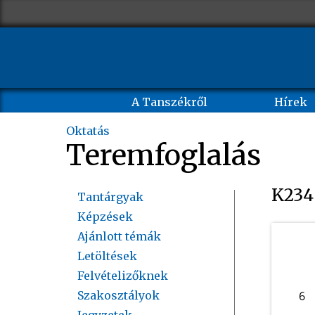
A Tanszékről
Hírek
Oktatás
Teremfoglalás
K234
Tantárgyak
Képzések
Ajánlott témák
Letöltések
Felvételizőknek
Szakosztályok
6
Jegyzetek