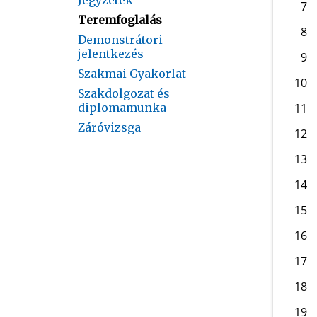
7
Teremfoglalás
8
Demonstrátori
jelentkezés
9
Szakmai Gyakorlat
10
Szakdolgozat és
diplomamunka
11
Záróvizsga
12
13
14
15
16
17
18
19