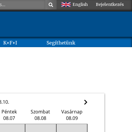
English
Bejelentkezés
K+F+I
Segíthetünk
8.10.
Péntek
Szombat
Vasárnap
08.07
08.08
08.09